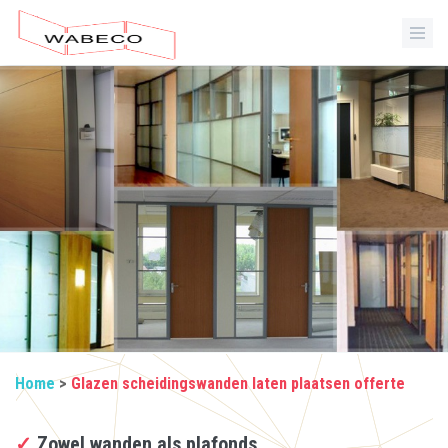
Home
>
Glazen scheidingswanden laten plaatsen offerte
✓
Zowel wanden als plafonds