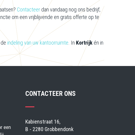
laatsen?
Contacteer
dan vandaag nog ons bedrijf,
tie om een vrijblijvende en gratis offerte op te
 de
indeling van uw kantoorruimte
. In
Kortrijk
én in
CONTACTEER ONS
Kabienstraat 16,
or een
B - 2280 Grobbendonk
ij