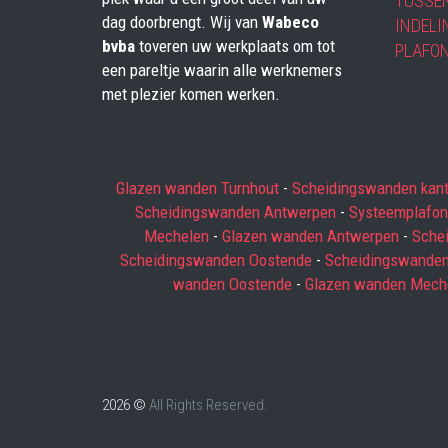
TUSSE
dag doorbrengt. Wij van
Wabeco
INDELI
bvba
toveren uw werkplaats om tot
PLAFO
een pareltje waarin alle werknemers
met plezier komen werken.
Glazen wanden Turnhout
-
Scheidingswanden kan
Scheidingswanden Antwerpen
-
Systeemplafon
Mechelen
-
Glazen wanden Antwerpen
-
Sche
Scheidingswanden Oostende
-
Scheidingswanden
wanden Oostende
-
Glazen wanden Mech
2026 ©
All Rights Reserved.