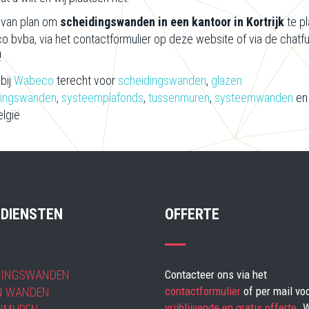
 van plan om
scheidingswanden in een kantoor in Kortrijk
te p
 bvba, via het contactformulier op deze website of via de chatfunc
!
 bij
Wabeco
terecht voor
scheidingswanden
,
glazen
dingswanden
,
systeemplafonds
,
tussenmuren
,
systeemwanden
en
elgië
 DIENSTEN
OFFERTE
DINGSWANDEN
Contacteer ons via het
contactformulier
of per mail vo
N WANDEN
vrijblijvende en gratis offerte
. W