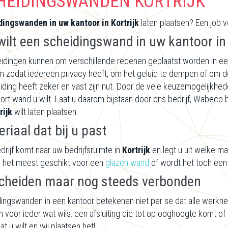
HEIDINGSWANDEN KORTRIJK
ingswanden in uw kantoor in Kortrijk
laten plaatsen? Een job
ilt een scheidingswand in uw kantoor in 
idingen kunnen om verschillende redenen geplaatst worden in een
n zodat iedereen privacy heeft, om het geluid te dempen of om 
iding heeft zeker en vast zijn nut. Door de vele keuzemogelijkhed
ort wand u wilt. Laat u daarom bijstaan door ons bedrijf, Wabeco 
rijk
wilt laten plaatsen.
riaal dat bij u past
drijf komt naar uw bedrijfsruimte in
Kortrijk
en legt u uit welke mat
 het meest geschikt voor een
glazen wand
of wordt het toch een 
cheiden maar nog steeds verbonden
ingswanden in een kantoor betekenen niet per se dat alle werkneme
 voor ieder wat wils: een afsluiting die tot op ooghoogte komt o
t u wilt en wij plaatsen het!