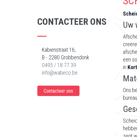
SC
Scheid
CONTACTEER ONS
Uw w
Afsche
creëre
Kabienstraat 16,
afsche
B - 2280 Grobbendonk
een so
0495 / 18 77 39
in
Kort
info@wabeco.be
Mate
Ons be
Contacteer ons
bureau
Ges
Scheid
hebben
zegt wa