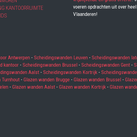
NMUREN
voeren opdrachten uit over heel
NG KANTOORRUIMTE
Vlaanderen!
NDS
toor Antwerpen
-
Scheidingswanden Leuven
-
Scheidingswanden lat
d kantoor
-
Scheidingswanden Brussel
-
Scheidingswanden Gent
-
S
idingswanden Aalst
-
Scheidingswanden Kortrijk
-
Scheidingswande
 Turnhout
-
Glazen wanden Brugge
-
Glazen wanden Brussel
-
Glaze
elen
-
Glazen wanden Aalst
-
Glazen wanden Kortrijk
-
Glazen wand