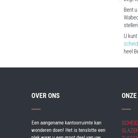
Bent u
Wabeco
stellen
U kunt
schei
heel B
OVER ONS
ONZE
Een aangename kantoorruimte kan
SCHEI
wonderen doen! Het is tenslotte een
GLAZE
plek waar u een groot deel van uw